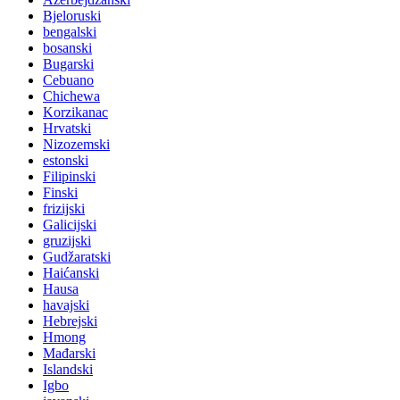
Bjeloruski
bengalski
bosanski
Bugarski
Cebuano
Chichewa
Korzikanac
Hrvatski
Nizozemski
estonski
Filipinski
Finski
frizijski
Galicijski
gruzijski
Gudžaratski
Haićanski
Hausa
havajski
Hebrejski
Hmong
Mađarski
Islandski
Igbo