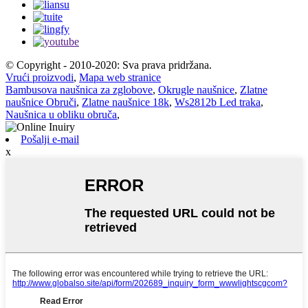
© Copyright - 2010-2020: Sva prava pridržana.
Vrući proizvodi
,
Mapa web stranice
Bambusova naušnica za zglobove
,
Okrugle naušnice
,
Zlatne
naušnice Obruči
,
Zlatne naušnice 18k
,
Ws2812b Led traka
,
Naušnica u obliku obruča
,
Pošalji e-mail
x