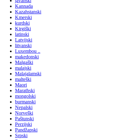
javanski
Kannada
Kazahstanski
Kmerski
kurdski
Kirgiški
latinski
Latvijski
litvanski
Luxembou ..
makedonski
Malgaški
malajski
Malajalamski
malteški
Maori
Marathski
mongolski
burmanski
Nepalski
Norveški
Paštunski
Perzijski
Pandžapski
Srpski