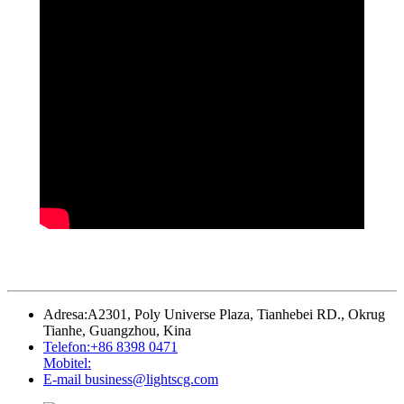
Adresa:
A2301, Poly Universe Plaza, Tianhebei RD., Okrug
Tianhe, Guangzhou, Kina
Telefon:
+86 8398 0471
Mobitel:
E-mail
business@lightscg.com