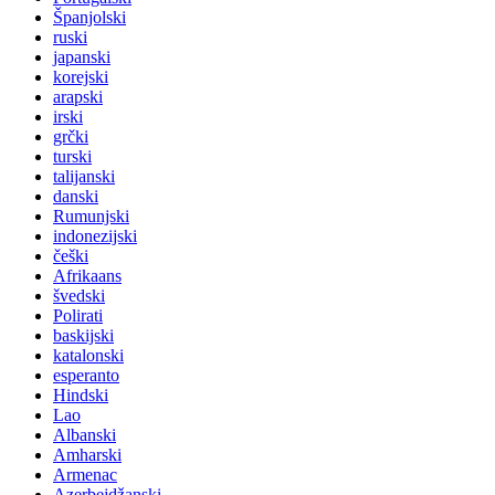
Španjolski
ruski
japanski
korejski
arapski
irski
grčki
turski
talijanski
danski
Rumunjski
indonezijski
češki
Afrikaans
švedski
Polirati
baskijski
katalonski
esperanto
Hindski
Lao
Albanski
Amharski
Armenac
Azerbejdžanski